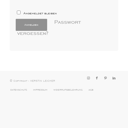
Angemeldet bleiben
Passwort
Anmelden
vergessen?
© Copyright - KERSTIN LEICHER
datenschutz
impressum
widerrufsbelehrung
agb